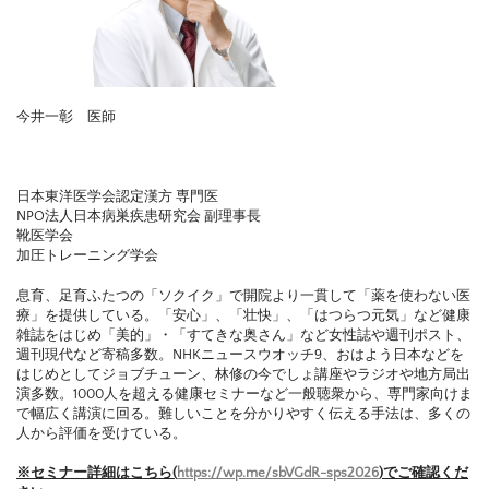
今井一彰 医師
日本東洋医学会認定漢方 専門医
NPO法人日本病巣疾患研究会 副理事長
靴医学会
加圧トレーニング学会
息育、足育ふたつの「ソクイク」で開院より一貫して「薬を使わない医
療」を提供している。「安心」、「壮快」、「はつらつ元気」など健康
雑誌をはじめ「美的」・「すてきな奥さん」など女性誌や週刊ポスト、
週刊現代など寄稿多数。NHKニュースウオッチ9、おはよう日本などを
はじめとしてジョブチューン、林修の今でしょ講座やラジオや地方局出
演多数。1000人を超える健康セミナーなど一般聴衆から、専門家向けま
で幅広く講演に回る。難しいことを分かりやすく伝える手法は、多くの
人から評価を受けている。
※セミナー詳細はこちら(
https://wp.me/sbVGdR-sps2026
)でご確認くだ