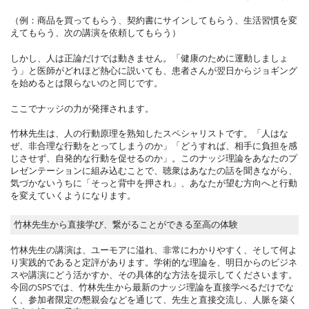
（例：商品を買ってもらう、契約書にサインしてもらう、生活習慣を変
えてもらう、次の講演を依頼してもらう）
しかし、人は正論だけでは動きません。「健康のために運動しましょ
う」と医師がどれほど熱心に説いても、患者さんが翌日からジョギング
を始めるとは限らないのと同じです。
ここでナッジの力が発揮されます。
竹林先生は、人の行動原理を熟知したスペシャリストです。「人はな
ぜ、非合理な行動をとってしまうのか」「どうすれば、相手に負担を感
じさせず、自発的な行動を促せるのか」。このナッジ理論をあなたのプ
レゼンテーションに組み込むことで、聴衆はあなたの話を聞きながら、
気づかないうちに「そっと背中を押され」、あなたが望む方向へと行動
を変えていくようになります。
竹林先生から直接学び、繋がることができる至高の体験
竹林先生の講演は、ユーモアに溢れ、非常にわかりやすく、そして何よ
り実践的であると定評があります。学術的な理論を、明日からのビジネ
スや講演にどう活かすか、その具体的な方法を提示してくださいます。
今回のSPSでは、竹林先生から最新のナッジ理論を直接学べるだけでな
く、参加者限定の懇親会などを通じて、先生と直接交流し、人脈を築く