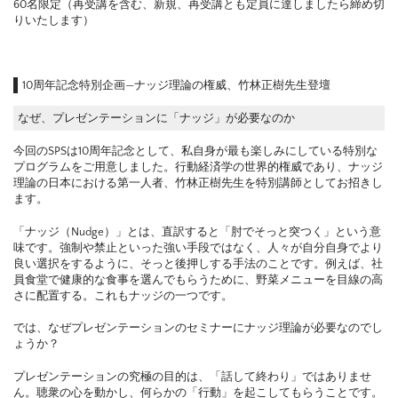
60名限定（再受講を含む、新規、再受講とも定員に達しましたら締め切
りいたします）
10周年記念特別企画—ナッジ理論の権威、竹林正樹先生登壇
なぜ、プレゼンテーションに「ナッジ」が必要なのか
今回のSPSは10周年記念として、私自身が最も楽しみにしている特別な
プログラムをご用意しました。行動経済学の世界的権威であり、ナッジ
理論の日本における第一人者、竹林正樹先生を特別講師としてお招きし
ます。
「ナッジ（Nudge）」とは、直訳すると「肘でそっと突つく」という意
味です。強制や禁止といった強い手段ではなく、人々が自分自身でより
良い選択をするように、そっと後押しする手法のことです。例えば、社
員食堂で健康的な食事を選んでもらうために、野菜メニューを目線の高
さに配置する。これもナッジの一つです。
では、なぜプレゼンテーションのセミナーにナッジ理論が必要なのでし
ょうか？
プレゼンテーションの究極の目的は、「話して終わり」ではありませ
ん。聴衆の心を動かし、何らかの「行動」を起こしてもらうことです。