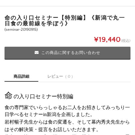
命の入り口セミナー【特別編】《新潟で丸一
日食の最前線を学ぼう》
(seminar-20190915)
¥19,440
(税込)
この商品に関するお問い合わせ
商品詳細
レビュー
（ 0 ）
命
の入り口セミナー特別編
食の専門家でいらっしゃるお二人をお招きしてみっちり一
日学べるセミナー
in
新潟を企画しました。
岩村暢子先生からは食の変遷を、そして幕内秀夫先生から
はその解決策・提言をお話しいただきます。