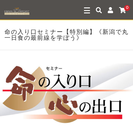
0
命の入り口セミナー【特別編】《新潟で丸
一日食の最前線を学ぼう》