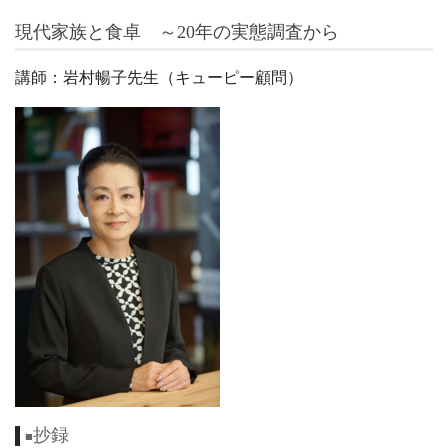
現代家族と食卓 ～
20
年の実態調査から
講師：岩村暢子先生（キューピー顧問）
抄録
■