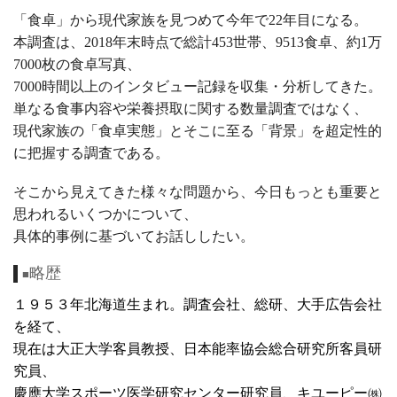
「食卓」から現代家族を見つめて今年で
22
年目になる。
本調査は、
2018
年末時点で総計
453
世帯、
9513
食卓、約
1
万
7000
枚の食卓写真、
7000
時間以上のインタビュー記録を収集・分析してきた。
単なる食事内容や栄養摂取に関する数量調査ではなく、
現代家族の「食卓実態」とそこに至る「背景」を超定性的
に把握する調査である。
そこから見えてきた様々な問題から、今日もっとも重要と
思われるいくつかについて、
具体的事例に基づいてお話ししたい。
略歴
■
１９５３年北海道生まれ。調査会社、総研、大手広告会社
を経て、
現在は大正大学客員教授、日本能率協会総合研究所客員研
究員、
慶應大学スポーツ医学研究センター研究員、キユーピー㈱